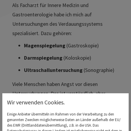
Als Facharzt für Innere Medizin und
Gastroenterologie habe ich mich auf
Untersuchungen des Verdauungssystems
spezialisiert. Dazu gehören:
Magenspiegelung
(Gastroskopie)
Darmspiegelung
(Koloskopie)
Ultraschalluntersuchung
(Sonographie)
Viele Menschen haben Angst vor diesen
Untersuchungen. Das ist verständlich, aber
Wir verwenden Cookies.
meistens unbegründet. Dank moderner Technik
und schonender Methoden verlaufen die
Einige Anbieter übermitteln im Rahmen von der Verarbeitung zu den
genannten Zwecken möglicherweise Daten an Länder außerhalb der EU/
Untersuchungen heute schmerzfrei und sicher.
des EWR (Drittlanddatenübermittlung), z.B. in die USA. Das
Auf Wunsch bieten wir auch eine beruhigende
Datenschutzniveau in diesen Ländern ist möglicherweise nicht mit dem in