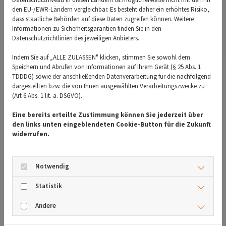
den EU-/EWR-Ländern vergleichbar. Es besteht daher ein erhöhtes Risiko,
Kurznarkose an, damit Sie die Untersuchung
dass staatliche Behörden auf diese Daten zugreifen können. Weitere
Informationen zu Sicherheitsgarantien finden Sie in den
entspannt „verschlafen“ können.
Datenschutzrichtlinien des jeweiligen Anbieters.
Indem Sie auf „ALLE ZULASSEN" klicken, stimmen Sie sowohl dem
Häufige Krankheitsbilder:
Speichern und Abrufen von Informationen auf Ihrem Gerät (§ 25 Abs. 1
TDDDG) sowie der anschließenden Datenverarbeitung für die nachfolgend
Wenn der Bauch nicht mehr will
dargestellten bzw. die von Ihnen ausgewählten Verarbeitungszwecke zu
(Art 6 Abs. 1 lit. a. DSGVO).
Im Alltag begegnen uns immer wieder typische
Eine bereits erteilte Zustimmung können Sie jederzeit über
Erkrankungen des Magen-Darm-Trakts. Hier ein
den links unten eingeblendeten Cookie-Button für die Zukunft
widerrufen.
Überblick über die häufigsten Beschwerden und
Erkrankungen, bei denen wir helfen können:
Notwendig
Darmkrebs
Statistik
Ein bösartiger Tumor im Dickdarm oder
Andere
Enddarm. Früh erkannt, ist er meist gut