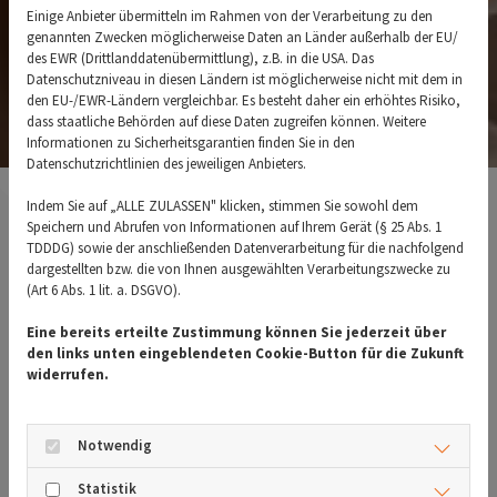
Einige Anbieter übermitteln im Rahmen von der Verarbeitung zu den
genannten Zwecken möglicherweise Daten an Länder außerhalb der EU/
des EWR (Drittlanddatenübermittlung), z.B. in die USA. Das
Datenschutzniveau in diesen Ländern ist möglicherweise nicht mit dem in
den EU-/EWR-Ländern vergleichbar. Es besteht daher ein erhöhtes Risiko,
dass staatliche Behörden auf diese Daten zugreifen können. Weitere
Informationen zu Sicherheitsgarantien finden Sie in den
Datenschutzrichtlinien des jeweiligen Anbieters.
Indem Sie auf „ALLE ZULASSEN" klicken, stimmen Sie sowohl dem
07633 161 96
Speichern und Abrufen von Informationen auf Ihrem Gerät (§ 25 Abs. 1
TDDDG) sowie der anschließenden Datenverarbeitung für die nachfolgend
dargestellten bzw. die von Ihnen ausgewählten Verarbeitungszwecke zu
Krankheitsbilder
(Art 6 Abs. 1 lit. a. DSGVO).
Eine bereits erteilte Zustimmung können Sie jederzeit über
den links unten eingeblendeten Cookie-Button für die Zukunft
widerrufen.
Notwendig
Darmkrebs / Polypen
Statistik