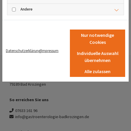
Divertikulitis
Andere
Magengeschwüre
Refluxerkrankung
Nur notwendige
Verstopfung und Durchfall
Cookies
Datenschutzerklärung
|
Impressum
Individuelle Auswahl
übernehmen
Dr. med. Tobias Auberle
Alle zulassen
Bahnhofsstraße 3a
79189 Bad Krozingen
So erreichen Sie uns
07633 161 96
info@gastroenterologie-badkrozingen.de