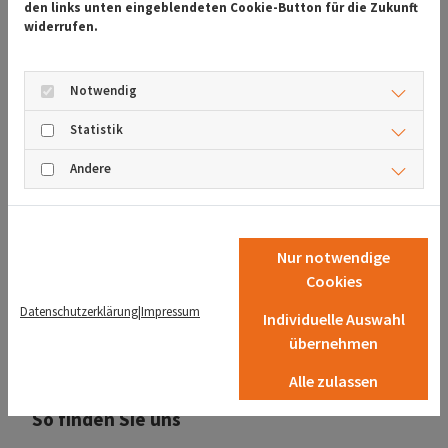
den links unten eingeblendeten Cookie-Button für die Zukunft
widerrufen.
Notwendig
Statistik
Andere
Ich habe die
Datenschutzerklärung
zur
Kenntnis genommen und stimme der
Nur notwendige
Verarbeitung meiner Daten zu. *
Cookies
Datenschutzerklärung
|
Impressum
Individuelle Auswahl
übernehmen
Alle zulassen
So finden Sie uns