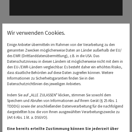
Gerne beantworten wir Ihre Anfragen vor Ort oder via
Wir verwenden Cookies.
Telefon, E-Mail oder unser Kontaktformular.
Einige Anbieter übermitteln im Rahmen von der Verarbeitung zu den
genannten Zwecken möglicherweise Daten an Länder außerhalb der EU/
des EWR (Drittlanddatenübermittlung), z.B. in die USA. Das
Datenschutzniveau in diesen Ländern ist möglicherweise nicht mit dem in
den EU-/EWR-Ländern vergleichbar. Es besteht daher ein erhöhtes Risiko,
dass staatliche Behörden auf diese Daten zugreifen können. Weitere
Informationen zu Sicherheitsgarantien finden Sie in den
Kontaktformular
Datenschutzrichtlinien des jeweiligen Anbieters.
Indem Sie auf „ALLE ZULASSEN" klicken, stimmen Sie sowohl dem
Speichern und Abrufen von Informationen auf Ihrem Gerät (§ 25 Abs. 1
TDDDG) sowie der anschließenden Datenverarbeitung für die nachfolgend
dargestellten bzw. die von Ihnen ausgewählten Verarbeitungszwecke zu
(Art 6 Abs. 1 lit. a. DSGVO).
Eine bereits erteilte Zustimmung können Sie jederzeit über